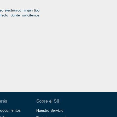
o electrónico ningún tipo
recto donde solicitemos
erés
Sobre el SII
y documentos
Nuestro Servicio