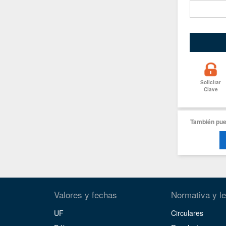
Solicitar
Clave
También pue
Valores y fechas
Normativa y le
UF
Circulares