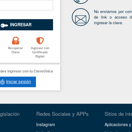
No enviamos por corre
de link o acceso di
ingresar la clave.
INGRESAR
Recuperar
Ingresar con
Clave
Certificado
Digital
des ingresar con tu ClaveÚnica
Iniciar sesión
gislación
Redes Sociales y APPs
Sitios de int
Instagram
Aplicaciones 